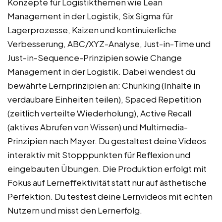
Konzepte für Logistikthemen wie Lean
Management in der Logistik, Six Sigma für
Lagerprozesse, Kaizen und kontinuierliche
Verbesserung, ABC/XYZ-Analyse, Just-in-Time und
Just-in-Sequence-Prinzipien sowie Change
Management in der Logistik. Dabei wendest du
bewährte Lernprinzipien an: Chunking (Inhalte in
verdaubare Einheiten teilen), Spaced Repetition
(zeitlich verteilte Wiederholung), Active Recall
(aktives Abrufen von Wissen) und Multimedia-
Prinzipien nach Mayer. Du gestaltest deine Videos
interaktiv mit Stopppunkten für Reflexion und
eingebauten Übungen. Die Produktion erfolgt mit
Fokus auf Lerneffektivität statt nur auf ästhetische
Perfektion. Du testest deine Lernvideos mit echten
Nutzern und misst den Lernerfolg.