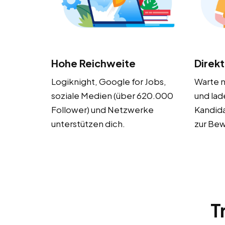
Hohe Reichweite
Direk
Logiknight, Google for Jobs,
Warte 
soziale Medien (über 620.000
und lad
Follower) und Netzwerke
Kandida
unterstützen dich.
zur Bew
T