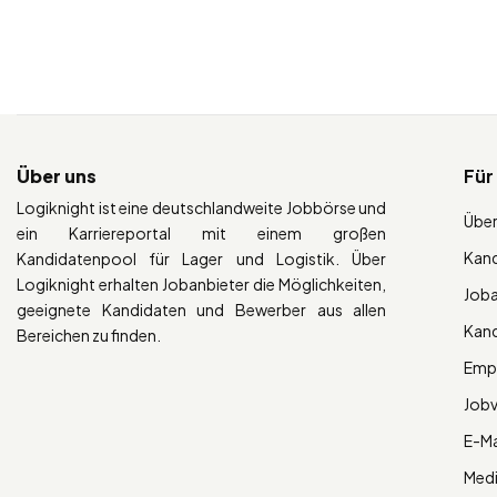
Über uns
Für
Logiknight ist eine deutschlandweite Jobbörse und
Über
ein Karriereportal mit einem großen
Kan
Kandidatenpool für Lager und Logistik. Über
Logiknight erhalten Jobanbieter die Möglichkeiten,
Job
geeignete Kandidaten und Bewerber aus allen
Kan
Bereichen zu finden.
Empl
Job
E-Ma
Med