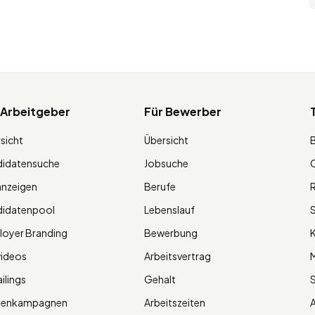
 Arbeitgeber
Für Bewerber
sicht
Übersicht
didatensuche
Jobsuche
O
anzeigen
Berufe
R
didatenpool
Lebenslauf
S
oyer Branding
Bewerbung
K
videos
Arbeitsvertrag
M
ilings
Gehalt
ienkampagnen
Arbeitszeiten
A