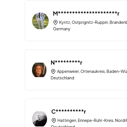
M*********************r
Kyritz, Ostprignitz-Ruppin, Branden
Germany
N*********r
Appenweier, Ortenaukreis, Baden-Wü
Deutschland
C**********r
Hattingen, Ennepe-Ruhr-Kreis, Nordr
Deutschland