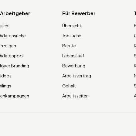
 Arbeitgeber
Für Bewerber
sicht
Übersicht
didatensuche
Jobsuche
O
anzeigen
Berufe
R
didatenpool
Lebenslauf
S
oyer Branding
Bewerbung
K
videos
Arbeitsvertrag
M
ilings
Gehalt
ienkampagnen
Arbeitszeiten
A