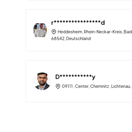
r****************d
Heddesheim, Rhein-Neckar-Kreis, Ba
68542, Deutschland
D***********y
09111 , Center, Chemnitz , Lichtena