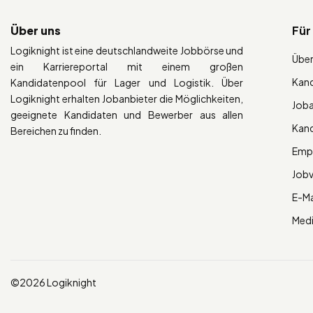
Über uns
Für
Logiknight ist eine deutschlandweite Jobbörse und
Über
ein Karriereportal mit einem großen
Kan
Kandidatenpool für Lager und Logistik. Über
Logiknight erhalten Jobanbieter die Möglichkeiten,
Job
geeignete Kandidaten und Bewerber aus allen
Kan
Bereichen zu finden.
Empl
Job
E-Ma
Med
©2026 Logiknight