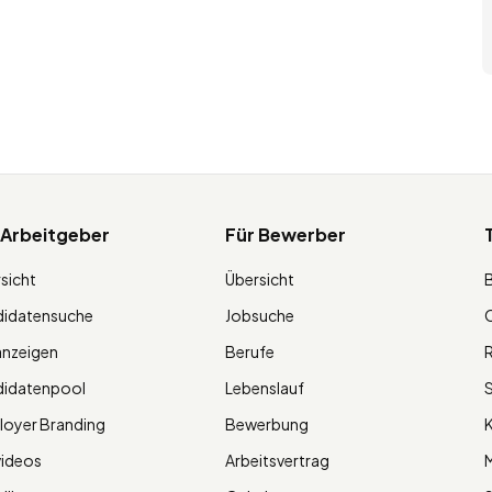
 Arbeitgeber
Für Bewerber
sicht
Übersicht
didatensuche
Jobsuche
O
anzeigen
Berufe
R
didatenpool
Lebenslauf
S
oyer Branding
Bewerbung
K
videos
Arbeitsvertrag
M