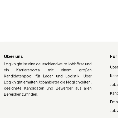
Über uns
Für
Logiknight ist eine deutschlandweite Jobbörse und
Über
ein Karriereportal mit einem großen
Kan
Kandidatenpool für Lager und Logistik. Über
Logiknight erhalten Jobanbieter die Möglichkeiten,
Job
geeignete Kandidaten und Bewerber aus allen
Kan
Bereichen zu finden.
Empl
Job