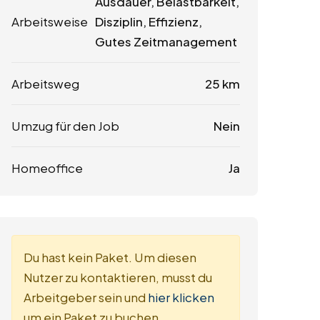
Ausdauer, Belastbarkeit,
Arbeitsweise
Disziplin, Effizienz,
Gutes Zeitmanagement
Arbeitsweg
25 km
Umzug für den Job
Nein
Homeoffice
Ja
Du hast kein Paket. Um diesen
Nutzer zu kontaktieren, musst du
Arbeitgeber sein und
hier klicken
um ein Paket zu buchen.