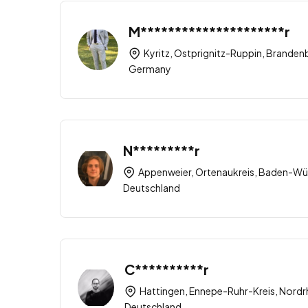
M*********************r
Kyritz, Ostprignitz-Ruppin, Branden
Germany
N*********r
Appenweier, Ortenaukreis, Baden-Wü
Deutschland
C**********r
Hattingen, Ennepe-Ruhr-Kreis, Nordr
Deutschland