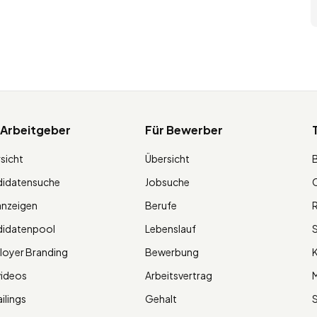
 Arbeitgeber
Für Bewerber
sicht
Übersicht
didatensuche
Jobsuche
O
anzeigen
Berufe
R
didatenpool
Lebenslauf
S
oyer Branding
Bewerbung
K
videos
Arbeitsvertrag
M
ilings
Gehalt