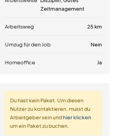
Arbeitsweise
Disziplin, Gutes
Zeitmanagement
Arbeitsweg
25 km
Umzug für den Job
Nein
Homeoffice
Ja
Du hast kein Paket. Um diesen
Nutzer zu kontaktieren, musst du
Arbeitgeber sein und
hier klicken
um ein Paket zu buchen.