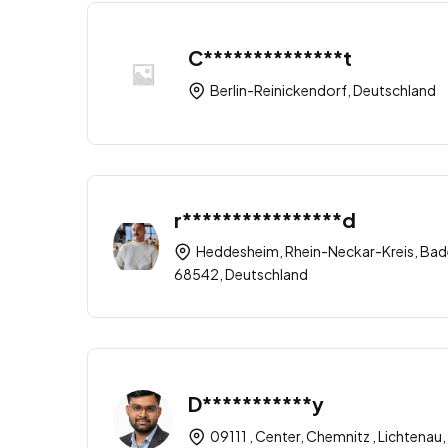
C**************t
Berlin-Reinickendorf, Deutschland
r****************d
Heddesheim, Rhein-Neckar-Kreis, Ba
68542, Deutschland
D***********y
09111 , Center, Chemnitz , Lichtena