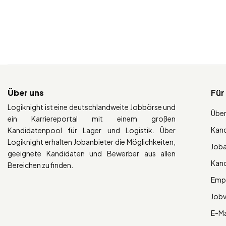
Über uns
Für
Logiknight ist eine deutschlandweite Jobbörse und
Über
ein Karriereportal mit einem großen
Kan
Kandidatenpool für Lager und Logistik. Über
Logiknight erhalten Jobanbieter die Möglichkeiten,
Job
geeignete Kandidaten und Bewerber aus allen
Kan
Bereichen zu finden.
Empl
Job
E-Ma