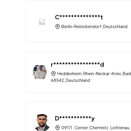
C**************t
Berlin-Reinickendorf, Deutschland
r****************d
Heddesheim, Rhein-Neckar-Kreis, Ba
68542, Deutschland
D***********y
09111 , Center, Chemnitz , Lichtena