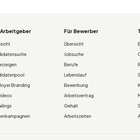
 Arbeitgeber
Für Bewerber
sicht
Übersicht
didatensuche
Jobsuche
O
anzeigen
Berufe
R
didatenpool
Lebenslauf
S
oyer Branding
Bewerbung
K
videos
Arbeitsvertrag
M
ilings
Gehalt
ienkampagnen
Arbeitszeiten
A