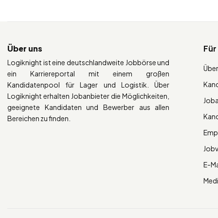
Über uns
Für
Logiknight ist eine deutschlandweite Jobbörse und
Über
ein Karriereportal mit einem großen
Kan
Kandidatenpool für Lager und Logistik. Über
Logiknight erhalten Jobanbieter die Möglichkeiten,
Job
geeignete Kandidaten und Bewerber aus allen
Kan
Bereichen zu finden.
Empl
Job
E-Ma
Med