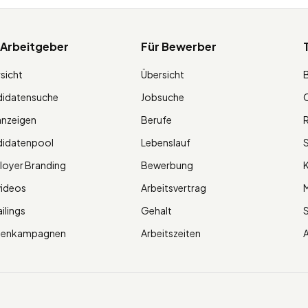
 Arbeitgeber
Für Bewerber
sicht
Übersicht
didatensuche
Jobsuche
O
anzeigen
Berufe
R
didatenpool
Lebenslauf
S
oyer Branding
Bewerbung
K
videos
Arbeitsvertrag
M
ilings
Gehalt
ienkampagnen
Arbeitszeiten
A