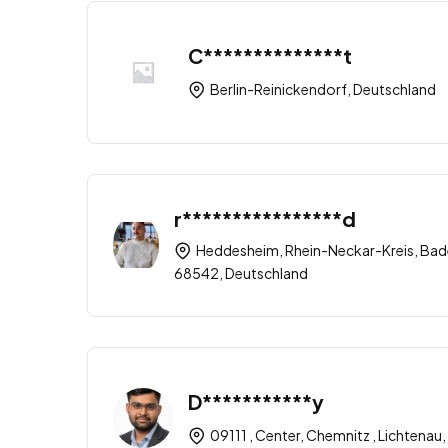
C**************t
Berlin-Reinickendorf, Deutschland
r****************d
Heddesheim, Rhein-Neckar-Kreis, Ba
68542, Deutschland
D***********y
09111 , Center, Chemnitz , Lichtena