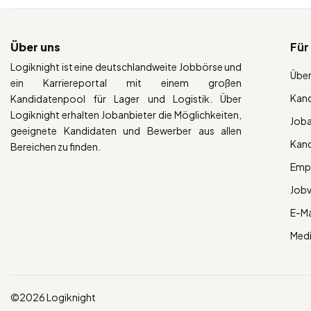
Über uns
Für
Logiknight ist eine deutschlandweite Jobbörse und
Über
ein Karriereportal mit einem großen
Kan
Kandidatenpool für Lager und Logistik. Über
Logiknight erhalten Jobanbieter die Möglichkeiten,
Job
geeignete Kandidaten und Bewerber aus allen
Kan
Bereichen zu finden.
Empl
Job
E-Ma
Med
©2026 Logiknight