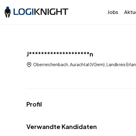
Jobs
Aktue
J********************n
Oberreichenbach, Aurachtal (VGem), Landkreis Erl
Profil
Verwandte Kandidaten