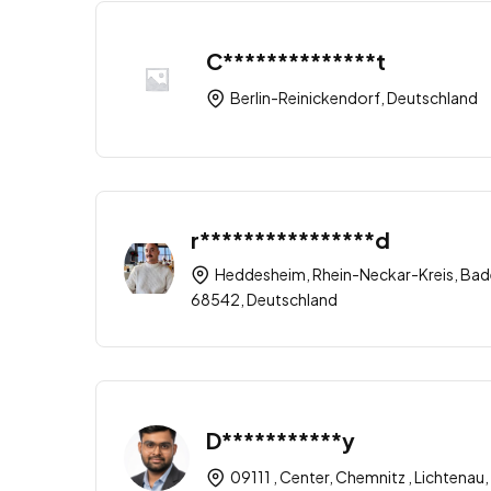
C**************t
Berlin-Reinickendorf, Deutschland
r****************d
Heddesheim, Rhein-Neckar-Kreis, Ba
68542, Deutschland
D***********y
09111 , Center, Chemnitz , Lichtena