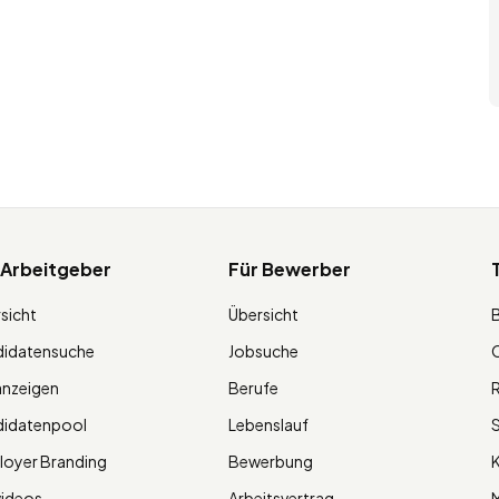
 Arbeitgeber
Für Bewerber
sicht
Übersicht
didatensuche
Jobsuche
O
anzeigen
Berufe
R
didatenpool
Lebenslauf
S
oyer Branding
Bewerbung
K
videos
Arbeitsvertrag
M