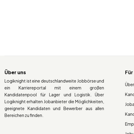
Über uns
Für
Logiknight ist eine deutschlandweite Jobbörse und
Über
ein Karriereportal mit einem großen
Kan
Kandidatenpool für Lager und Logistik. Über
Logiknight erhalten Jobanbieter die Möglichkeiten,
Job
geeignete Kandidaten und Bewerber aus allen
Kan
Bereichen zu finden.
Empl
Job