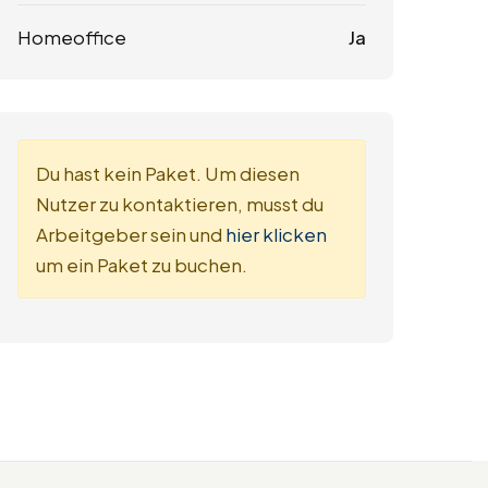
Homeoffice
Ja
Du hast kein Paket. Um diesen
Nutzer zu kontaktieren, musst du
Arbeitgeber sein und
hier klicken
um ein Paket zu buchen.