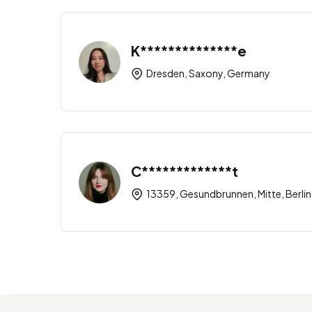
K**************e
Dresden, Saxony, Germany
C*************t
13359, Gesundbrunnen, Mitte, Berlin