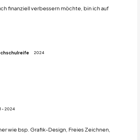
h finanziell verbessern möchte, bin ich auf
.
ochschulreife
2024
1 - 2024
r wie bsp. Grafik-Design, Freies Zeichnen,