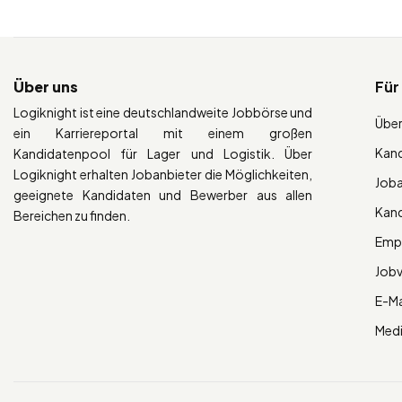
Über uns
Für
Logiknight ist eine deutschlandweite Jobbörse und
Über
ein Karriereportal mit einem großen
Kan
Kandidatenpool für Lager und Logistik. Über
Logiknight erhalten Jobanbieter die Möglichkeiten,
Job
geeignete Kandidaten und Bewerber aus allen
Kan
Bereichen zu finden.
Empl
Job
E-Ma
Med