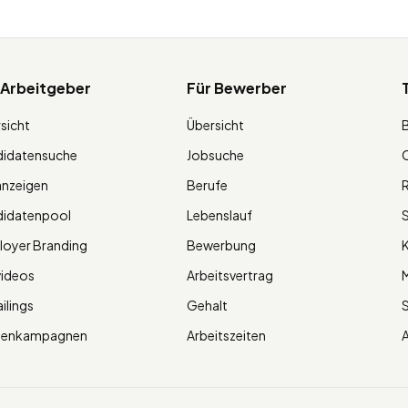
 Arbeitgeber
Für Bewerber
sicht
Übersicht
didatensuche
Jobsuche
O
anzeigen
Berufe
R
didatenpool
Lebenslauf
S
oyer Branding
Bewerbung
K
videos
Arbeitsvertrag
M
ilings
Gehalt
ienkampagnen
Arbeitszeiten
A