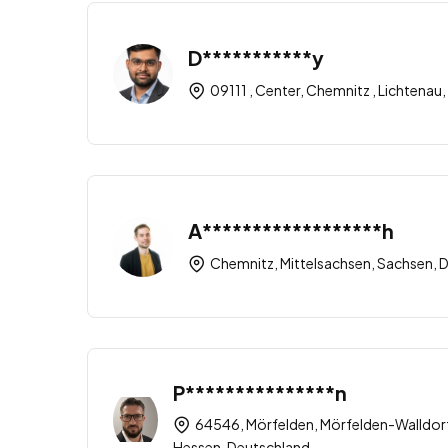
D***********y
09111 , Center, Chemnitz , Lichtena
A******************h
Chemnitz, Mittelsachsen, Sachsen, 
P***************n
64546, Mörfelden, Mörfelden-Walldorf
Hessen, Deutschland