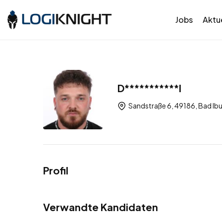
Jobs
Aktue
D***********l
Sandstraße 6, 49186, Bad Ib
Profil
Verwandte Kandidaten