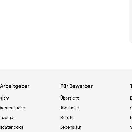
 Arbeitgeber
Für Bewerber
sicht
Übersicht
didatensuche
Jobsuche
O
anzeigen
Berufe
R
didatenpool
Lebenslauf
S