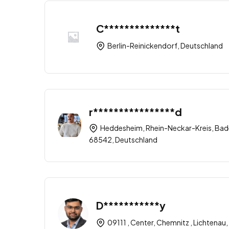
C**************t
Berlin-Reinickendorf, Deutschland
r****************d
Heddesheim, Rhein-Neckar-Kreis, Ba
68542, Deutschland
D***********y
09111 , Center, Chemnitz , Lichtena