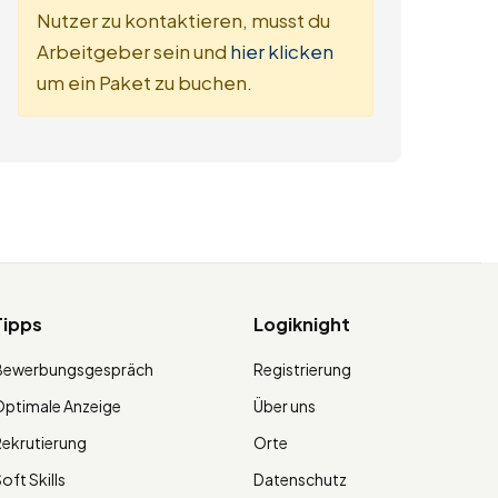
Nutzer zu kontaktieren, musst du
Arbeitgeber sein und
hier klicken
um ein Paket zu buchen.
Tipps
Logiknight
Bewerbungsgespräch
Registrierung
ptimale Anzeige
Über uns
ekrutierung
Orte
oft Skills
Datenschutz