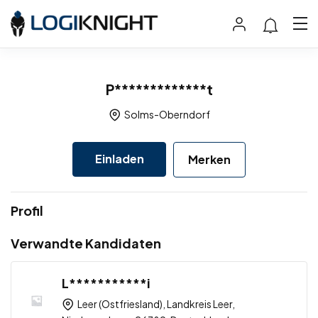
P*************t
Solms-Oberndorf
Einladen
Merken
Profil
Verwandte Kandidaten
L***********i
Leer (Ostfriesland), Landkreis Leer,