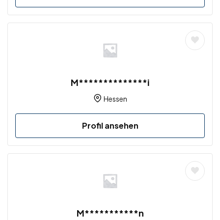
M**************i
Hessen
Profil ansehen
M***********n