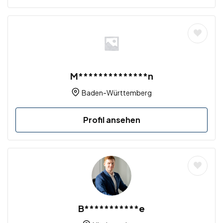
M**************n
Baden-Württemberg
Profil ansehen
B***********e