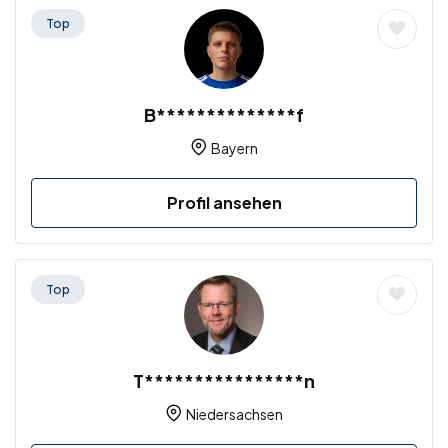
Top
B**************f
Bayern
Profil ansehen
Top
T****************n
Niedersachsen