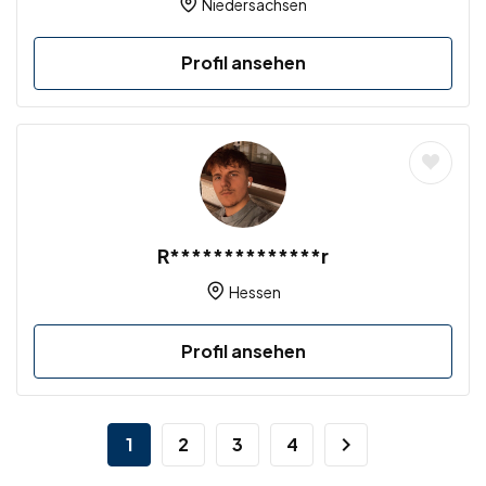
Niedersachsen
Profil ansehen
R**************r
Hessen
Profil ansehen
1
2
3
4