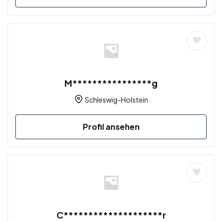
M****************g
Schleswig-Holstein
Profil ansehen
C********************r