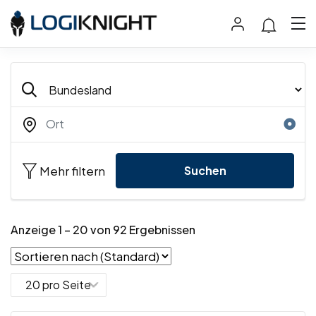
Mehr filtern
Suchen
Anzeige
1
–
20
von 92 Ergebnissen