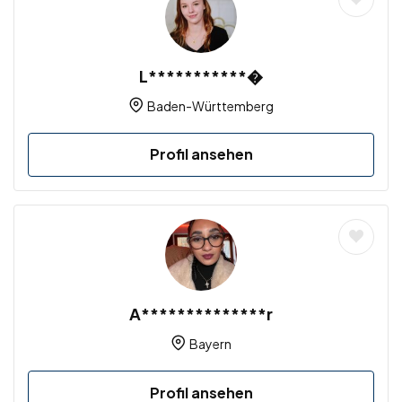
L***********�
Baden-Württemberg
Profil ansehen
A**************r
Bayern
Profil ansehen