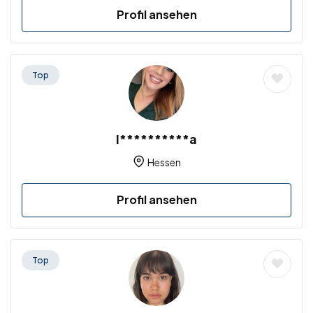
Profil ansehen
Top
I**********a
Hessen
Profil ansehen
Top