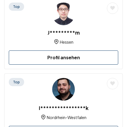
Top
J*********m
Hessen
Profil ansehen
Top
I****************k
Nordrhein-Westfalen