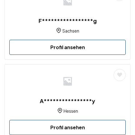
F*****************g
Sachsen
Profil ansehen
A****************y
Hessen
Profil ansehen