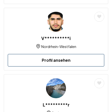
V**********i
Nordrhein-Westfalen
Profil ansehen
L*********r