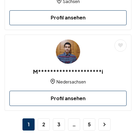
Sachsen
Profil ansehen
M*********************i
Niedersachsen
Profil ansehen
1
2
3
…
5