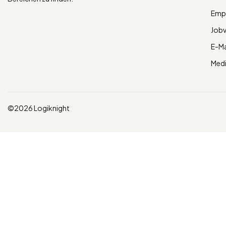
Empl
Job
E-Ma
Med
©2026 Logiknight