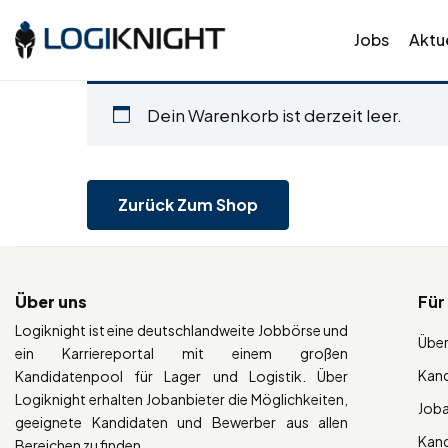
Jobs
Aktue
Dein Warenkorb ist derzeit leer.
Zurück Zum Shop
Über uns
Für
Logiknight ist eine deutschlandweite Jobbörse und
Über
ein Karriereportal mit einem großen
Kan
Kandidatenpool für Lager und Logistik. Über
Logiknight erhalten Jobanbieter die Möglichkeiten,
Job
geeignete Kandidaten und Bewerber aus allen
Kan
Bereichen zu finden.