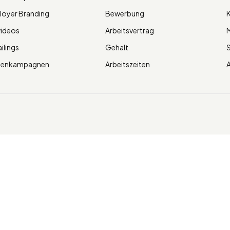
oyer Branding
Bewerbung
K
videos
Arbeitsvertrag
M
ilings
Gehalt
ienkampagnen
Arbeitszeiten
A