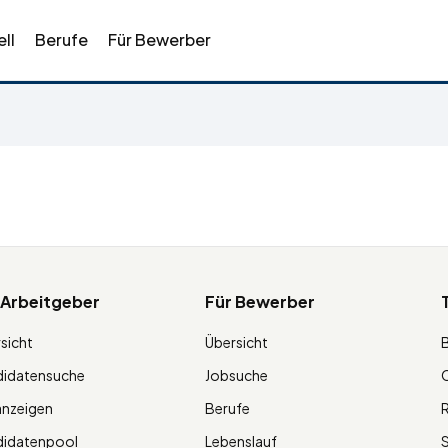
ll
Berufe
Für Bewerber
 Arbeitgeber
Für Bewerber
sicht
Übersicht
didatensuche
Jobsuche
O
anzeigen
Berufe
R
didatenpool
Lebenslauf
S