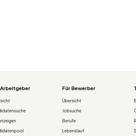
 Arbeitgeber
Für Bewerber
sicht
Übersicht
didatensuche
Jobsuche
O
anzeigen
Berufe
R
didatenpool
Lebenslauf
S