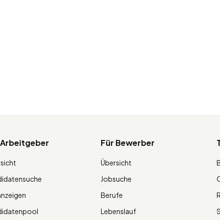
 Arbeitgeber
Für Bewerber
sicht
Übersicht
didatensuche
Jobsuche
O
anzeigen
Berufe
R
didatenpool
Lebenslauf
S