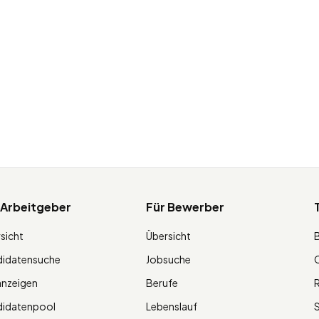
 Arbeitgeber
Für Bewerber
sicht
Übersicht
didatensuche
Jobsuche
O
anzeigen
Berufe
R
didatenpool
Lebenslauf
S