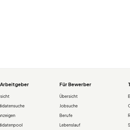
 Arbeitgeber
Für Bewerber
sicht
Übersicht
didatensuche
Jobsuche
O
anzeigen
Berufe
R
didatenpool
Lebenslauf
S