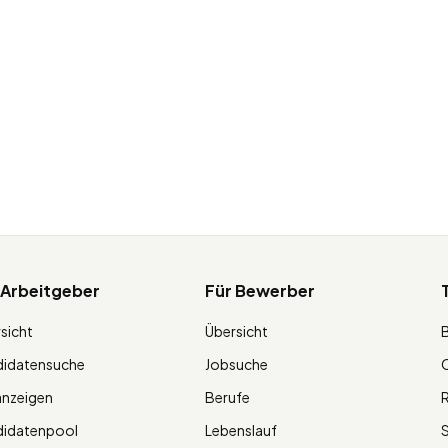
 Arbeitgeber
Für Bewerber
sicht
Übersicht
didatensuche
Jobsuche
O
anzeigen
Berufe
R
didatenpool
Lebenslauf
S