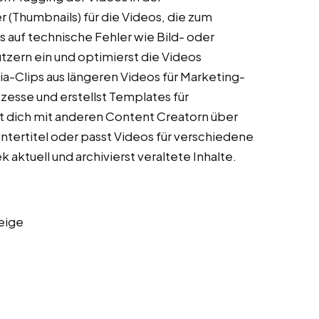
r (Thumbnails) für die Videos, die zum
 auf technische Fehler wie Bild- oder
zern ein und optimierst die Videos
a-Clips aus längeren Videos für Marketing-
esse und erstellst Templates für
 dich mit anderen Content Creatorn über
Untertitel oder passt Videos für verschiedene
 aktuell und archivierst veraltete Inhalte.
eige