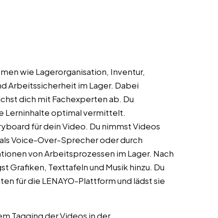
hemen wie Lagerorganisation, Inventur,
d Arbeitssicherheit im Lager. Dabei
richst dich mit Fachexperten ab. Du
e Lerninhalte optimal vermittelt.
oryboard für dein Video. Du nimmst Videos
 als Voice-Over-Sprecher oder durch
ationen von Arbeitsprozessen im Lager. Nach
st Grafiken, Texttafeln und Musik hinzu. Du
aten für die LENAYO-Plattform und lädst sie
em Tagging der Videos in der