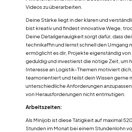
Videos zu überarbeiten.
Deine Stärke liegt in der klaren und verstä
bist kreativ und findest innovative Wege, t
Deine Detailgenauigkeit sorgt dafür, dass dei
technikaffin und lernst schnell den Umgang 
ermöglicht es dir, Projekte eigenständig von
geduldig und investierst die nötige Zeit, um
Interesse an Logistik-Themen motiviert dich,
teamorientiert und teilst dein Wissen gerne mit
unterschiedliche Anforderungen anzupassen. D
von Herausforderungen nicht entmutigen.
Arbeitszeiten:
Als Minijob ist diese Tätigkeit auf maximal 5
Stunden im Monat bei einem Stundenlohn von