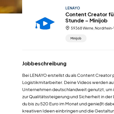
LENAYO
Content Creator fü
Stunde – Minijob
59368 Werne, Nordrhein-
Minijob
Jobbeschreibung
Bei LENAYO erstellst du als Content Creator p
Logistikmitarbeiter. Deine Videos werden auf
Unternehmen deutschlandweit genutzt, um ihr
zur Qualitätssteigerung und Sicherheit in der
du bis zu 520 Euro im Monat und genießt dabe
kreativen Ideen einbringen und die Gestalt