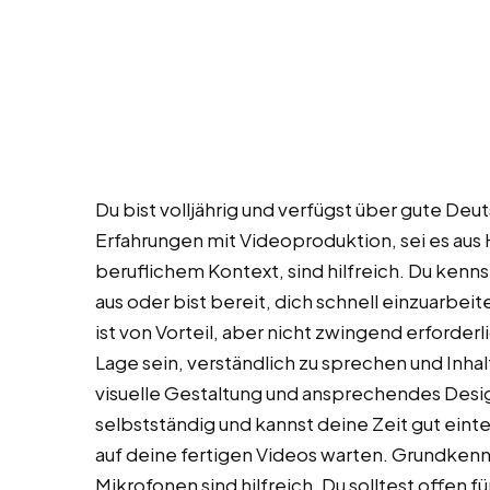
Du bist volljährig und verfügst über gute Deu
Erfahrungen mit Videoproduktion, sei es au
beruflichem Kontext, sind hilfreich. Du ken
aus oder bist bereit, dich schnell einzuarbeit
ist von Vorteil, aber nicht zwingend erforderlic
Lage sein, verständlich zu sprechen und Inhalt
visuelle Gestaltung und ansprechendes Desi
selbstständig und kannst deine Zeit gut eintei
auf deine fertigen Videos warten. Grundken
Mikrofonen sind hilfreich. Du solltest offen fü