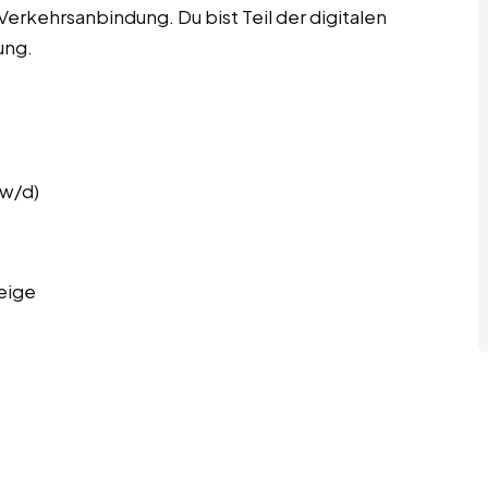
erkehrsanbindung. Du bist Teil der digitalen
ung.
w/d)
eige