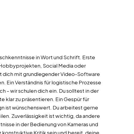
tschkenntnisse in Wort und Schrift. Erste
s Hobbyprojekten, Social Media oder
nst dich mit grundlegender Video-Software
en. Ein Verständnis für logistische Prozesse
h – wir schulen dich ein. Du solltest in der
e klar zu präsentieren. Ein Gespür für
gn ist wünschenswert. Du arbeitest gerne
len. Zuverlässigkeit ist wichtig, da andere
ntnisse in der Bedienung von Kameras und
r konstruktive Kritik sein und bereit, deine