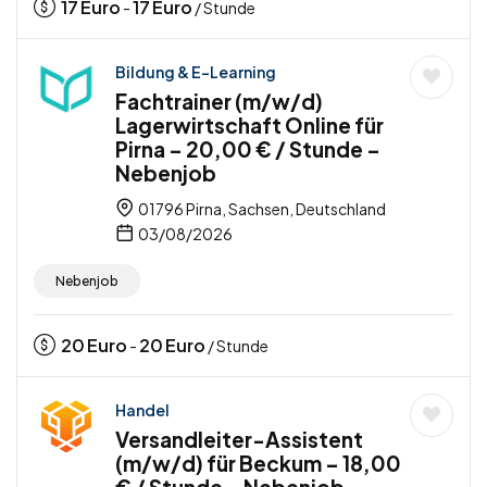
17
Euro
17
Euro
-
/ Stunde
Bildung & E-Learning
Fachtrainer (m/w/d)
Lagerwirtschaft Online für
Pirna – 20,00 € / Stunde –
Nebenjob
01796 Pirna, Sachsen, Deutschland
03/08/2026
Nebenjob
20
Euro
20
Euro
-
/ Stunde
Handel
Versandleiter-Assistent
(m/w/d) für Beckum – 18,00