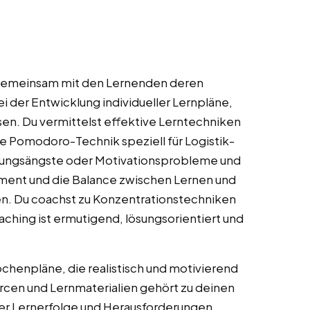
u gemeinsam mit den Lernenden deren
ei der Entwicklung individueller Lernpläne,
sen. Du vermittelst effektive Lerntechniken
Pomodoro-Technik speziell für Logistik-
rüfungsängste oder Motivationsprobleme und
ment und die Balance zwischen Lernen und
n. Du coachst zu Konzentrationstechniken
ing ist ermutigend, lösungsorientiert und
ochenpläne, die realistisch und motivierend
rcen und Lernmaterialien gehört zu deinen
er Lernerfolge und Herausforderungen