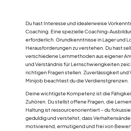
Du hast Interesse und idealerweise Vorkennt
Coaching. Eine spezielle Coaching-Ausbildung
erforderlich. Grundkenntnisse in Lager und Log
Herausforderungen zu verstehen. Du hast sel
verschiedene Lernmethoden aus eigener A
und Verständnis für Lernschwierigkeiten zeic
richtigen Fragen stellen. Zuverlässigkeit und 
Minijob beachtest du die Verdienstgrenzen.
Deine wichtigste Kompetenz ist die Fähigk
Zuhören. Du stellst offene Fragen, die Lerne
Haltung ist ressourcenorientiert – du fokussier
geduldig und verstehst, dass Verhaltensände
motivierend, ermutigend und frei von Bewer