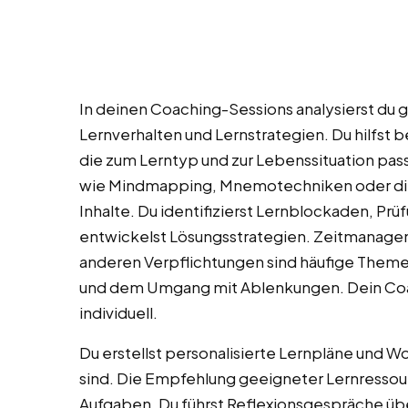
In deinen Coaching-Sessions analysierst d
Lernverhalten und Lernstrategien. Du hilfst b
die zum Lerntyp und zur Lebenssituation pas
wie Mindmapping, Mnemotechniken oder die 
Inhalte. Du identifizierst Lernblockaden, P
entwickelst Lösungsstrategien. Zeitmanage
anderen Verpflichtungen sind häufige Theme
und dem Umgang mit Ablenkungen. Dein Coach
individuell.
Du erstellst personalisierte Lernpläne und W
sind. Die Empfehlung geeigneter Lernressou
Aufgaben. Du führst Reflexionsgespräche üb