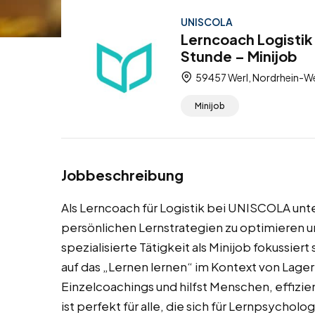
UNISCOLA
Lerncoach Logistik 
Stunde – Minijob
59457 Werl, Nordrhein-We
Minijob
Jobbeschreibung
Als Lerncoach für Logistik bei UNISCOLA unte
persönlichen Lernstrategien zu optimieren 
spezialisierte Tätigkeit als Minijob fokussier
auf das „Lernen lernen“ im Kontext von Lager
Einzelcoachings und hilfst Menschen, effizien
ist perfekt für alle, die sich für Lernpsychol