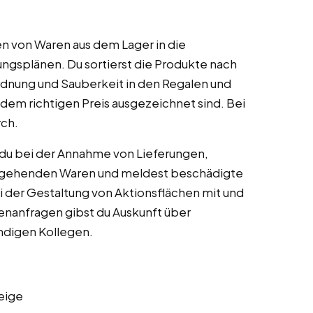
n von Waren aus dem Lager in die
ngsplänen. Du sortierst die Produkte nach
Ordnung und Sauberkeit in den Regalen und
it dem richtigen Preis ausgezeichnet sind. Bei
rch.
 du bei der Annahme von Lieferungen,
 eingehenden Waren und meldest beschädigte
ei der Gestaltung von Aktionsflächen mit und
denanfragen gibst du Auskunft über
ndigen Kollegen.
eige