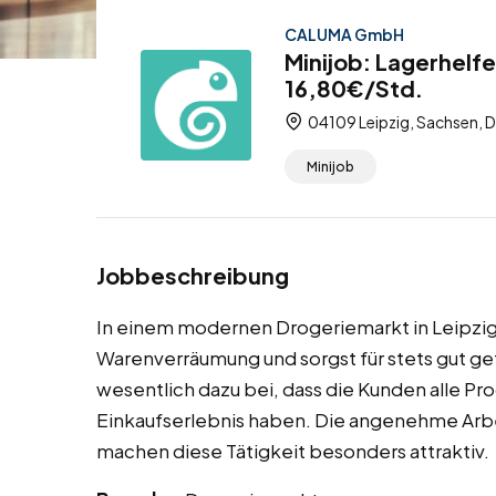
CALUMA GmbH
Minijob: Lagerhelf
16,80€/Std.
04109 Leipzig, Sachsen, 
Minijob
Jobbeschreibung
In einem modernen Drogeriemarkt in Leipzig 
Warenverräumung und sorgst für stets gut gefü
wesentlich dazu bei, dass die Kunden alle Pr
Einkaufserlebnis haben. Die angenehme Arb
machen diese Tätigkeit besonders attraktiv.