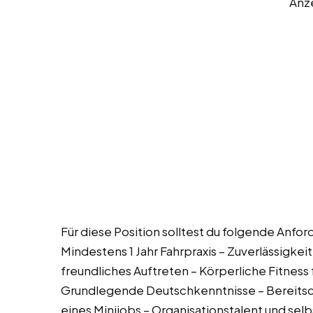
Anz
Für diese Position solltest du folgende Anfor
Mindestens 1 Jahr Fahrpraxis – Zuverlässigkei
freundliches Auftreten – Körperliche Fitnes
Grundlegende Deutschkenntnisse – Bereitsch
eines Minijobs – Organisationstalent und sel