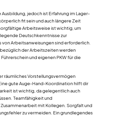
e Ausbildung, jedoch ist Erfahrung im Lager-
körperlich fit sein und auch längere Zeit
rgfältige Arbeitsweise ist wichtig, um
dlegende Deutschkenntnisse zur
von Arbeitsanweisungen sind erforderlich.
ät bezüglich der Arbeitszeiten werden
n Führerschein und eigenen PKW für die
über räumliches Vorstellungsvermögen
Eine gute Auge-Hand-Koordination hilft dir
rkeit ist wichtig, da gelegentlich auch
sen. Teamfähigkeit und
 Zusammenarbeit mit Kollegen. Sorgfalt und
ungsfehler zu vermeiden. Ein grundlegendes