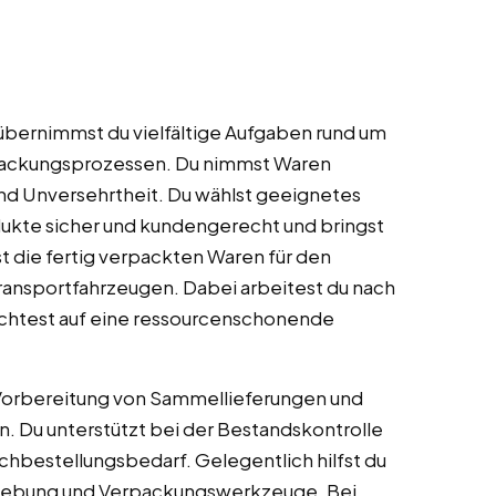
übernimmst du vielfältige Aufgaben rund um
packungsprozessen. Du nimmst Waren
und Unversehrtheit. Du wählst geeignetes
dukte sicher und kundengerecht und bringst
st die fertig verpackten Waren für den
Transportfahrzeugen. Dabei arbeitest du nach
chtest auf eine ressourcenschonende
 Vorbereitung von Sammellieferungen und
 Du unterstützt bei der Bestandskontrolle
hbestellungsbedarf. Gelegentlich hilfst du
mgebung und Verpackungswerkzeuge. Bei