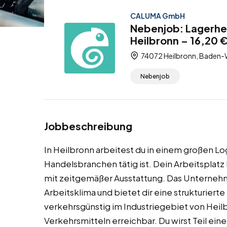
CALUMA GmbH
Nebenjob: Lagerhel
Heilbronn – 16,20 
74072 Heilbronn, Baden-
Nebenjob
Jobbeschreibung
In Heilbronn arbeitest du in einem großen Lo
Handelsbranchen tätig ist. Dein Arbeitsplatz
mit zeitgemäßer Ausstattung. Das Unternehm
Arbeitsklima und bietet dir eine strukturierte
verkehrsgünstig im Industriegebiet von Heil
Verkehrsmitteln erreichbar. Du wirst Teil ein