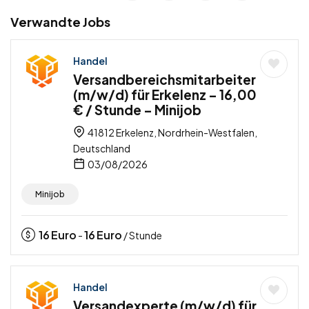
Verwandte Jobs
Handel
Versandbereichsmitarbeiter
(m/w/d) für Erkelenz – 16,00
€ / Stunde – Minijob
41812 Erkelenz, Nordrhein-Westfalen,
Deutschland
03/08/2026
Minijob
16
Euro
16
Euro
-
/ Stunde
Handel
Versandexperte (m/w/d) für