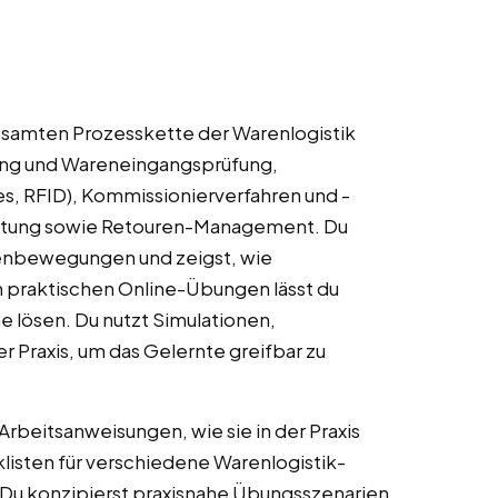
 gesamten Prozesskette der Warenlogistik
ang und Wareneingangsprüfung,
s, RFID), Kommissionierverfahren und -
eitung sowie Retouren-Management. Du
arenbewegungen und zeigst, wie
n praktischen Online-Übungen lässt du
lösen. Du nutzt Simulationen,
 Praxis, um das Gelernte greifbar zu
beitsanweisungen, wie sie in der Praxis
listen für verschiedene Warenlogistik-
Du konzipierst praxisnahe Übungsszenarien,