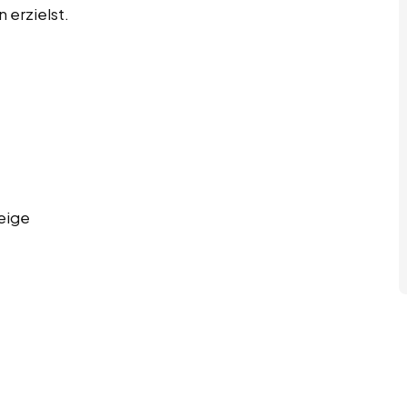
 erzielst.
eige