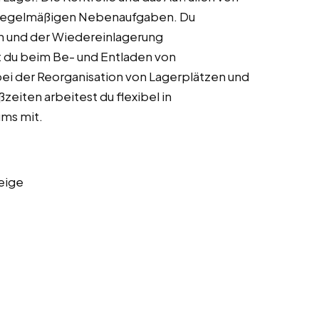
 regelmäßigen Nebenaufgaben. Du
en und der Wiedereinlagerung
t du beim Be- und Entladen von
bei der Reorganisation von Lagerplätzen und
eiten arbeitest du flexibel in
ms mit.
eige