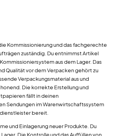
r die Kommissionierung und das fachgerechte
trägen zuständig. Du entnimmst Artikel
es Kommissioniersystem aus dem Lager. Das
und Qualität vor dem Verpacken gehört zu
assende Verpackungsmaterial aus und
honend. Die korrekte Erstellung und
papieren fällt in deinen
igen Sendungen im Warenwirtschaftssystem
dienstleister bereit.
hme und Einlagerung neuer Produkte. Du
 Lager. Die Kontrolle und das Auffüllen von