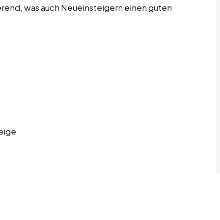
erend, was auch Neueinsteigern einen guten
eige